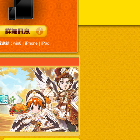
連結 :
win8
|
iPhone
|
iPad